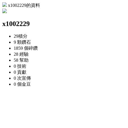
x1002229的資料
x1002229
29
積分
9 顆
鑽石
1859 個
碎鑽
28
經驗
58
幫助
0
技術
0
貢獻
0 次
宣傳
0 個
金豆