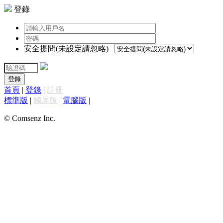
登錄
安全提問(未設定請忽略)
登錄
首頁
|
登錄
|
註冊
標準版
|
觸屏版
|
電腦版
|
© Comsenz Inc.