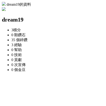
dream19的資料
dream19
3
積分
0 顆
鑽石
35 個
碎鑽
3
經驗
0
幫助
0
技術
0
貢獻
0 次
宣傳
0 個
金豆