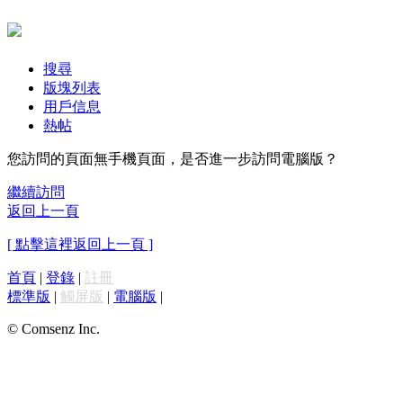
搜尋
版塊列表
用戶信息
熱帖
您訪問的頁面無手機頁面，是否進一步訪問電腦版？
繼續訪問
返回上一頁
[ 點擊這裡返回上一頁 ]
首頁
|
登錄
|
註冊
標準版
|
觸屏版
|
電腦版
|
© Comsenz Inc.