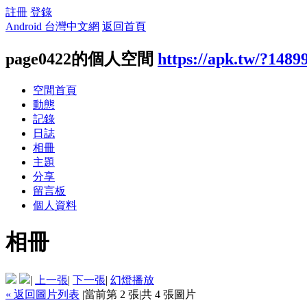
註冊
登錄
Android 台灣中文網
返回首頁
page0422的個人空間
https://apk.tw/?1489
空間首頁
動態
記錄
日誌
相冊
主題
分享
留言板
個人資料
相冊
|
上一張
|
下一張
|
幻燈播放
« 返回圖片列表
|
當前第 2 張
|
共 4 張圖片