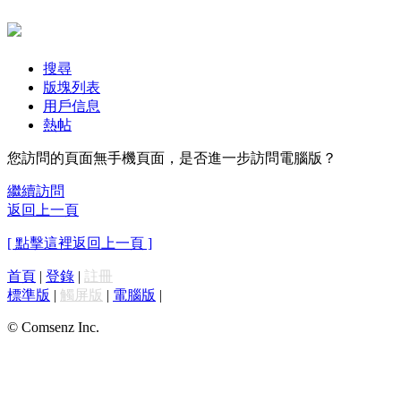
搜尋
版塊列表
用戶信息
熱帖
您訪問的頁面無手機頁面，是否進一步訪問電腦版？
繼續訪問
返回上一頁
[ 點擊這裡返回上一頁 ]
首頁
|
登錄
|
註冊
標準版
|
觸屏版
|
電腦版
|
© Comsenz Inc.