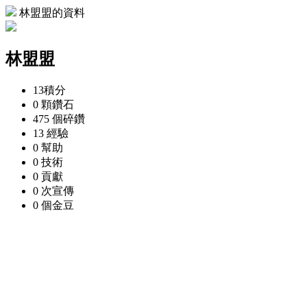
林盟盟的資料
林盟盟
13
積分
0 顆
鑽石
475 個
碎鑽
13
經驗
0
幫助
0
技術
0
貢獻
0 次
宣傳
0 個
金豆