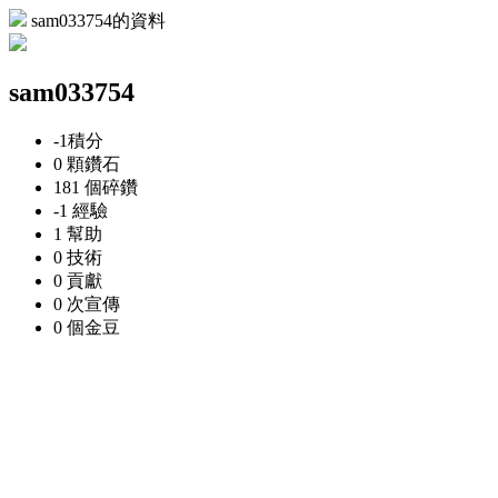
sam033754的資料
sam033754
-1
積分
0 顆
鑽石
181 個
碎鑽
-1
經驗
1
幫助
0
技術
0
貢獻
0 次
宣傳
0 個
金豆