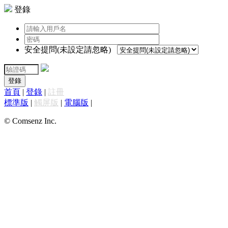
登錄
安全提問(未設定請忽略)
登錄
首頁
|
登錄
|
註冊
標準版
|
觸屏版
|
電腦版
|
© Comsenz Inc.