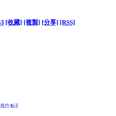
53
[收藏]
[複製]
[分享]
[RSS]
用戶
|
帖子