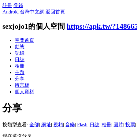
註冊
登錄
Android 台灣中文網
返回首頁
sexjojo1的個人空間
https://apk.tw/?14866
空間首頁
動態
記錄
日誌
相冊
主題
分享
留言板
個人資料
分享
按類型查看:
全部
|
網址
|
視頻
|
音樂
|
Flash
|
日誌
|
相冊
|
圖片
|
投票
|
現在還沒分享