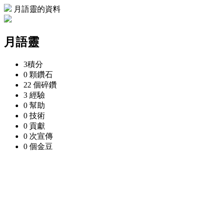
月語靈的資料
月語靈
3
積分
0 顆
鑽石
22 個
碎鑽
3
經驗
0
幫助
0
技術
0
貢獻
0 次
宣傳
0 個
金豆