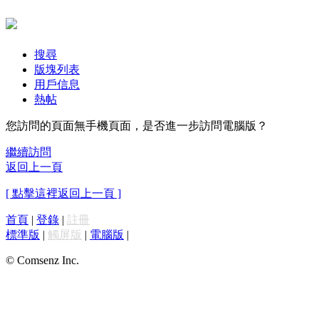
搜尋
版塊列表
用戶信息
熱帖
您訪問的頁面無手機頁面，是否進一步訪問電腦版？
繼續訪問
返回上一頁
[ 點擊這裡返回上一頁 ]
首頁
|
登錄
|
註冊
標準版
|
觸屏版
|
電腦版
|
© Comsenz Inc.