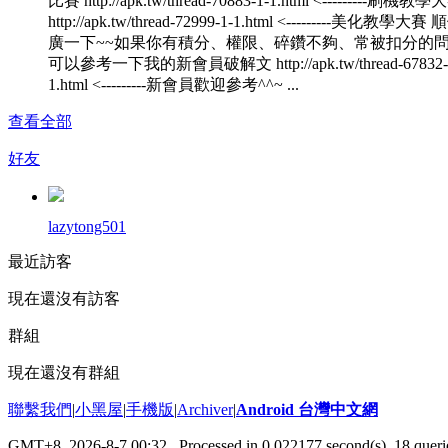
比賽 http://apk.tw/thread-70883-1-1.html <---------刷機教學
http://apk.tw/thread-72999-1-1.html <---------美化教學大
廣一下~~如果你有積分、權限、碎鑽不夠、常被扣分的
可以參考一下我的新會員破解文 http://apk.tw/thread-67832-
1.html <---------新會員歡迎參考^^~ ...
查看全部
好友
lazytong501
最近訪客
現在還沒有訪客
群組
現在還沒有群組
聯繫我們
|
小黑屋
|
手機版
|
Archiver
|
Android 台灣中文網
GMT+8, 2026-8-7 00:32
, Processed in 0.022177 second(s), 18 que