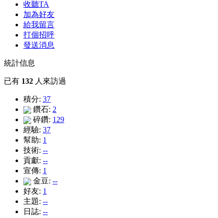
收聽TA
加為好友
給我留言
打個招呼
發送消息
統計信息
已有
132
人來訪過
積分:
37
鑽石:
2
碎鑽:
129
經驗:
37
幫助:
1
技術:
--
貢獻:
--
宣傳:
1
金豆:
--
好友:
1
主題:
--
日誌:
--