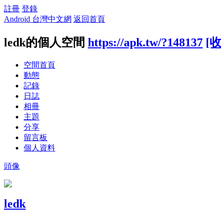
註冊
登錄
Android 台灣中文網
返回首頁
ledk的個人空間
https://apk.tw/?148137
[
空間首頁
動態
記錄
日誌
相冊
主題
分享
留言板
個人資料
頭像
ledk