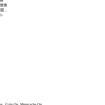
大賽
賽 順便推
問題，
1-
ries , Gzip On, Memcache On.