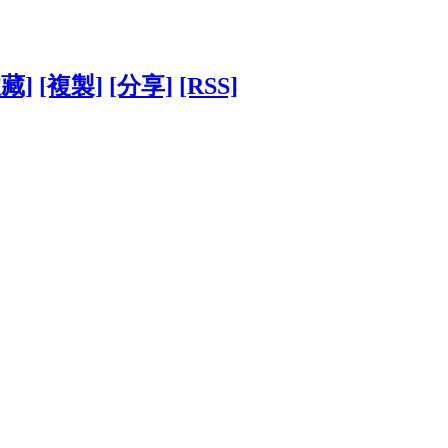
收藏]
[複製]
[分享]
[RSS]