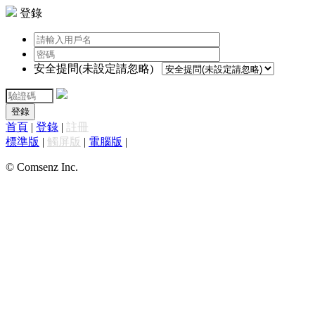
登錄
安全提問(未設定請忽略)
登錄
首頁
|
登錄
|
註冊
標準版
|
觸屏版
|
電腦版
|
© Comsenz Inc.