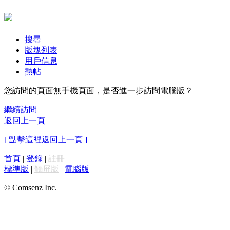
搜尋
版塊列表
用戶信息
熱帖
您訪問的頁面無手機頁面，是否進一步訪問電腦版？
繼續訪問
返回上一頁
[ 點擊這裡返回上一頁 ]
首頁
|
登錄
|
註冊
標準版
|
觸屏版
|
電腦版
|
© Comsenz Inc.