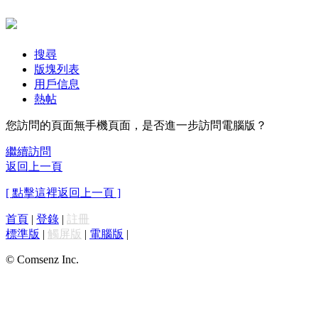
搜尋
版塊列表
用戶信息
熱帖
您訪問的頁面無手機頁面，是否進一步訪問電腦版？
繼續訪問
返回上一頁
[ 點擊這裡返回上一頁 ]
首頁
|
登錄
|
註冊
標準版
|
觸屏版
|
電腦版
|
© Comsenz Inc.