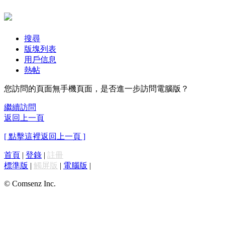
搜尋
版塊列表
用戶信息
熱帖
您訪問的頁面無手機頁面，是否進一步訪問電腦版？
繼續訪問
返回上一頁
[ 點擊這裡返回上一頁 ]
首頁
|
登錄
|
註冊
標準版
|
觸屏版
|
電腦版
|
© Comsenz Inc.