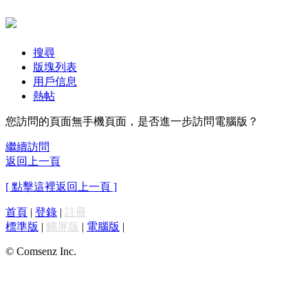
搜尋
版塊列表
用戶信息
熱帖
您訪問的頁面無手機頁面，是否進一步訪問電腦版？
繼續訪問
返回上一頁
[ 點擊這裡返回上一頁 ]
首頁
|
登錄
|
註冊
標準版
|
觸屏版
|
電腦版
|
© Comsenz Inc.