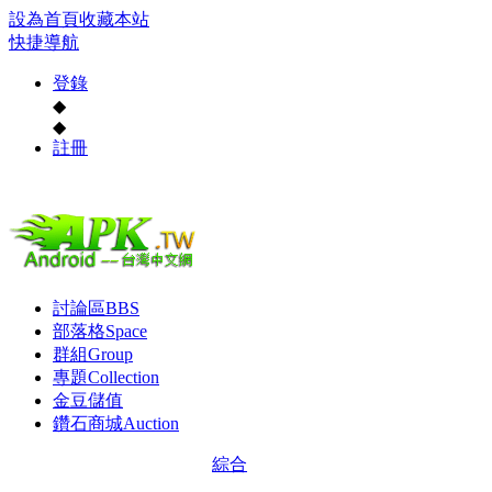
設為首頁
收藏本站
快捷導航
登錄
◆
◆
註冊
討論區
BBS
部落格
Space
群組
Group
專題
Collection
金豆儲值
鑽石商城
Auction
綜合