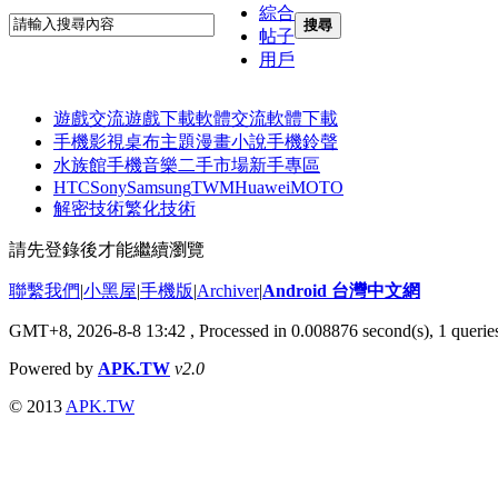
綜合
搜尋
帖子
用戶
遊戲交流
遊戲下載
軟體交流
軟體下載
手機影視
桌布主題
漫畫小說
手機鈴聲
水族館
手機音樂
二手市場
新手專區
HTC
Sony
Samsung
TWM
Huawei
MOTO
解密技術
繁化技術
請先登錄後才能繼續瀏覽
聯繫我們
|
小黑屋
|
手機版
|
Archiver
|
Android 台灣中文網
GMT+8, 2026-8-8 13:42
, Processed in 0.008876 second(s), 1 quer
Powered by
APK.TW
v2.0
© 2013
APK.TW