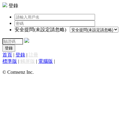
登錄
安全提問(未設定請忽略)
登錄
首頁
|
登錄
|
註冊
標準版
|
觸屏版
|
電腦版
|
© Comsenz Inc.