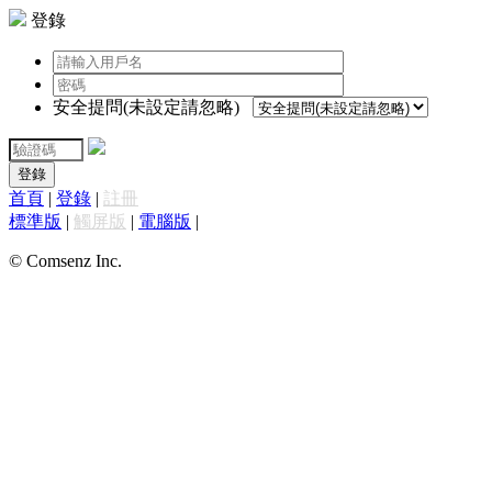
登錄
安全提問(未設定請忽略)
登錄
首頁
|
登錄
|
註冊
標準版
|
觸屏版
|
電腦版
|
© Comsenz Inc.