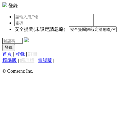
登錄
安全提問(未設定請忽略)
登錄
首頁
|
登錄
|
註冊
標準版
|
觸屏版
|
電腦版
|
© Comsenz Inc.