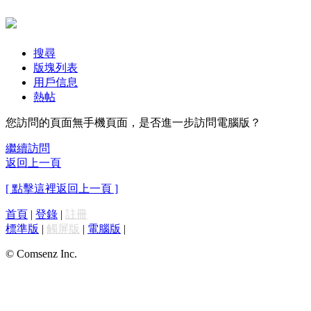
搜尋
版塊列表
用戶信息
熱帖
您訪問的頁面無手機頁面，是否進一步訪問電腦版？
繼續訪問
返回上一頁
[ 點擊這裡返回上一頁 ]
首頁
|
登錄
|
註冊
標準版
|
觸屏版
|
電腦版
|
© Comsenz Inc.