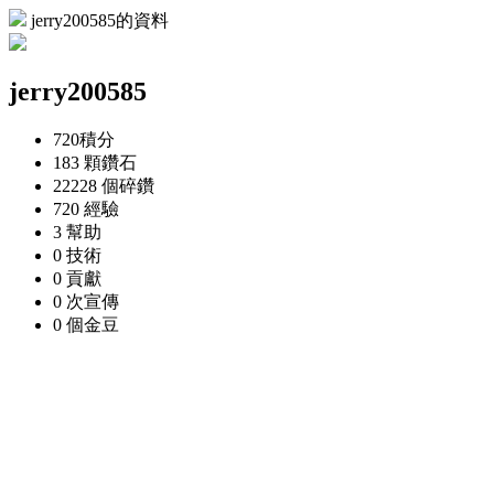
jerry200585的資料
jerry200585
720
積分
183 顆
鑽石
22228 個
碎鑽
720
經驗
3
幫助
0
技術
0
貢獻
0 次
宣傳
0 個
金豆