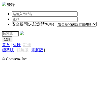
登錄
安全提問(未設定請忽略)
登錄
首頁
|
登錄
|
註冊
標準版
|
觸屏版
|
電腦版
|
© Comsenz Inc.