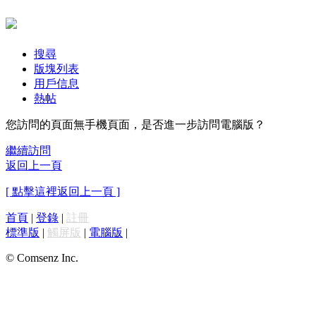
搜尋
版塊列表
用戶信息
熱帖
您訪問的頁面無手機頁面，是否進一步訪問電腦版？
繼續訪問
返回上一頁
[ 點擊這裡返回上一頁 ]
首頁
|
登錄
|
註冊
標準版
|
觸屏版
|
電腦版
|
© Comsenz Inc.