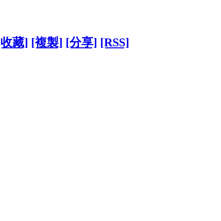
[收藏]
[複製]
[分享]
[RSS]