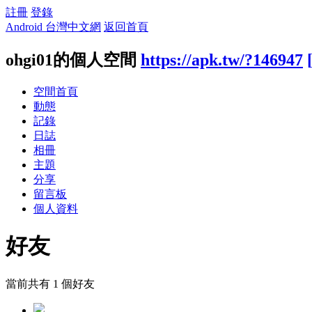
註冊
登錄
Android 台灣中文網
返回首頁
ohgi01的個人空間
https://apk.tw/?146947
空間首頁
動態
記錄
日誌
相冊
主題
分享
留言板
個人資料
好友
當前共有
1
個好友