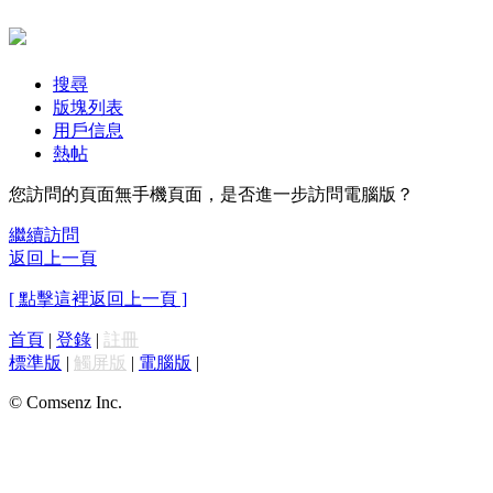
搜尋
版塊列表
用戶信息
熱帖
您訪問的頁面無手機頁面，是否進一步訪問電腦版？
繼續訪問
返回上一頁
[ 點擊這裡返回上一頁 ]
首頁
|
登錄
|
註冊
標準版
|
觸屏版
|
電腦版
|
© Comsenz Inc.