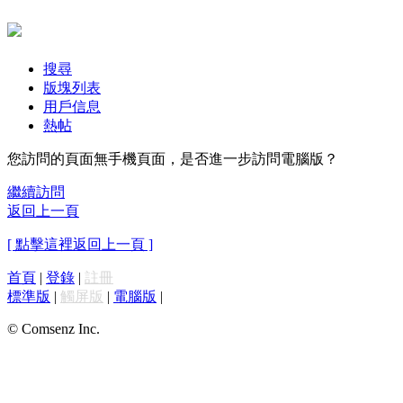
搜尋
版塊列表
用戶信息
熱帖
您訪問的頁面無手機頁面，是否進一步訪問電腦版？
繼續訪問
返回上一頁
[ 點擊這裡返回上一頁 ]
首頁
|
登錄
|
註冊
標準版
|
觸屏版
|
電腦版
|
© Comsenz Inc.