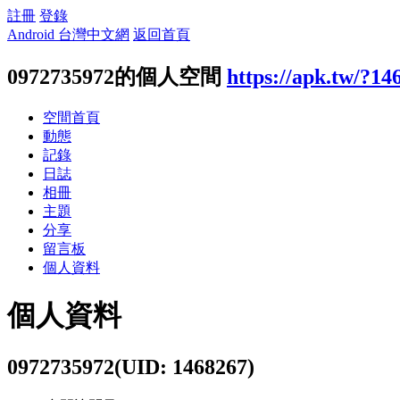
註冊
登錄
Android 台灣中文網
返回首頁
0972735972的個人空間
https://apk.tw/?14
空間首頁
動態
記錄
日誌
相冊
主題
分享
留言板
個人資料
個人資料
0972735972
(UID: 1468267)