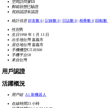
空間訪問量
13
郵箱狀態
已驗證
視頻認證
未認證
統計信息
好友數 6
|
記錄數 0
|
日誌數 0
|
相冊數 0
|
回帖數 
性別
男
生日
1998 年 1 月 13 日
出生地
台灣 嘉義市
居住地
台灣 嘉義市
手機機型
GT-I9300
手機平台
18
來自
台灣
用戶認證
活躍概況
用戶組
A1 新機器人
在線時間
23 小時