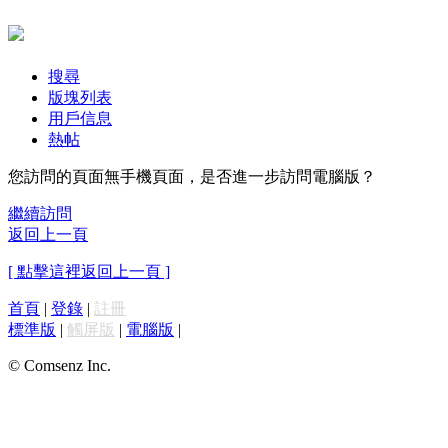
搜尋
版塊列表
用戶信息
熱帖
您訪問的頁面無手機頁面，是否進一步訪問電腦版？
繼續訪問
返回上一頁
[ 點擊這裡返回上一頁 ]
首頁
|
登錄
|
註冊
標準版
|
觸屏版
|
電腦版
|
© Comsenz Inc.