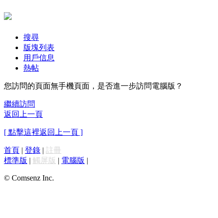
搜尋
版塊列表
用戶信息
熱帖
您訪問的頁面無手機頁面，是否進一步訪問電腦版？
繼續訪問
返回上一頁
[ 點擊這裡返回上一頁 ]
首頁
|
登錄
|
註冊
標準版
|
觸屏版
|
電腦版
|
© Comsenz Inc.