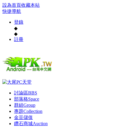
設為首頁
收藏本站
快捷導航
登錄
◆
◆
註冊
討論區
BBS
部落格
Space
群組
Group
專題
Collection
金豆儲值
鑽石商城
Auction