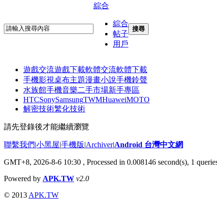
綜合
綜合
搜尋
帖子
用戶
遊戲交流
遊戲下載
軟體交流
軟體下載
手機影視
桌布主題
漫畫小說
手機鈴聲
水族館
手機音樂
二手市場
新手專區
HTC
Sony
Samsung
TWM
Huawei
MOTO
解密技術
繁化技術
請先登錄後才能繼續瀏覽
聯繫我們
|
小黑屋
|
手機版
|
Archiver
|
Android 台灣中文網
GMT+8, 2026-8-6 10:30
, Processed in 0.008146 second(s), 1 quer
Powered by
APK.TW
v2.0
© 2013
APK.TW