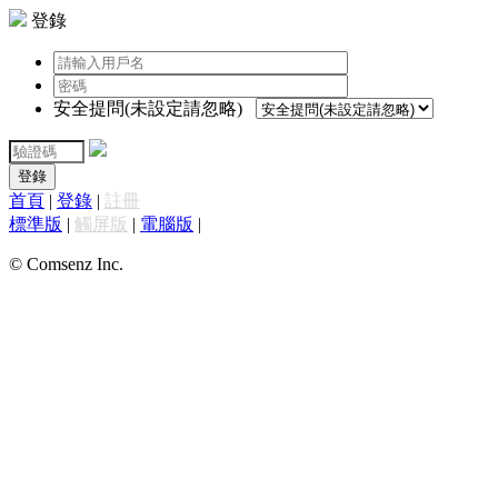
登錄
安全提問(未設定請忽略)
登錄
首頁
|
登錄
|
註冊
標準版
|
觸屏版
|
電腦版
|
© Comsenz Inc.