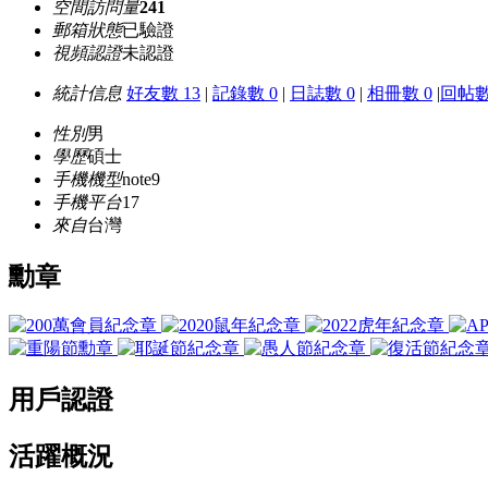
空間訪問量
241
郵箱狀態
已驗證
視頻認證
未認證
統計信息
好友數 13
|
記錄數 0
|
日誌數 0
|
相冊數 0
|
回帖數
性別
男
學歷
碩士
手機機型
note9
手機平台
17
來自
台灣
勳章
用戶認證
活躍概況