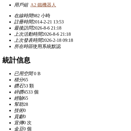
用戶組
A2 鐵機器人
在線時間
982 小時
註冊時間
2014-2-21 13:53
最後訪問
2026-8-6 21:18
上次活動時間
2026-8-6 21:18
上次發表時間
2026-2-18 09:18
所在時區
使用系統默認
統計信息
已用空間
0 B
積分
65
鑽石
53 顆
碎鑽
4533 個
經驗
65
幫助
28
技術
0
貢獻
0
宣傳
0 次
金豆
0 個