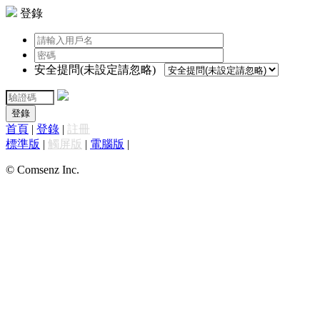
登錄
安全提問(未設定請忽略)
登錄
首頁
|
登錄
|
註冊
標準版
|
觸屏版
|
電腦版
|
© Comsenz Inc.