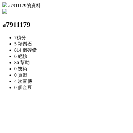
a7911179的資料
a7911179
7
積分
5 顆
鑽石
814 個
碎鑽
6
經驗
86
幫助
0
技術
0
貢獻
4 次
宣傳
0 個
金豆