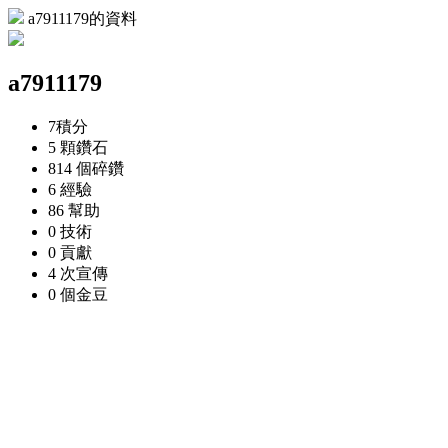
a7911179的資料
a7911179
7
積分
5 顆
鑽石
814 個
碎鑽
6
經驗
86
幫助
0
技術
0
貢獻
4 次
宣傳
0 個
金豆