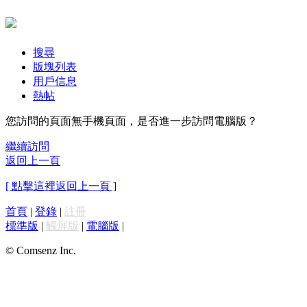
搜尋
版塊列表
用戶信息
熱帖
您訪問的頁面無手機頁面，是否進一步訪問電腦版？
繼續訪問
返回上一頁
[ 點擊這裡返回上一頁 ]
首頁
|
登錄
|
註冊
標準版
|
觸屏版
|
電腦版
|
© Comsenz Inc.