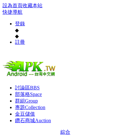
設為首頁
收藏本站
快捷導航
登錄
◆
◆
註冊
討論區
BBS
部落格
Space
群組
Group
專題
Collection
金豆儲值
鑽石商城
Auction
綜合