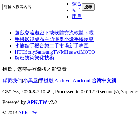
綜合
搜尋
帖子
用戶
遊戲交流
遊戲下載
軟體交流
軟體下載
手機影視
桌布主題
漫畫小說
手機鈴聲
水族館
手機音樂
二手市場
新手專區
HTC
Sony
Samsung
TWM
Huawei
MOTO
解密技術
繁化技術
抱歉，您需要登錄後才能查看
聯繫我們
|
小黑屋
|
手機版
|
Archiver
|
Android 台灣中文網
GMT+8, 2026-8-7 10:49
, Processed in 0.011216 second(s), 3 quer
Powered by
APK.TW
v2.0
© 2013
APK.TW