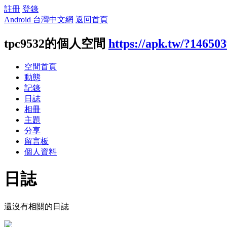
註冊
登錄
Android 台灣中文網
返回首頁
tpc9532的個人空間
https://apk.tw/?14650
空間首頁
動態
記錄
日誌
相冊
主題
分享
留言板
個人資料
日誌
還沒有相關的日誌