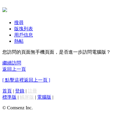
搜尋
版塊列表
用戶信息
熱帖
您訪問的頁面無手機頁面，是否進一步訪問電腦版？
繼續訪問
返回上一頁
[ 點擊這裡返回上一頁 ]
首頁
|
登錄
|
註冊
標準版
|
觸屏版
|
電腦版
|
© Comsenz Inc.