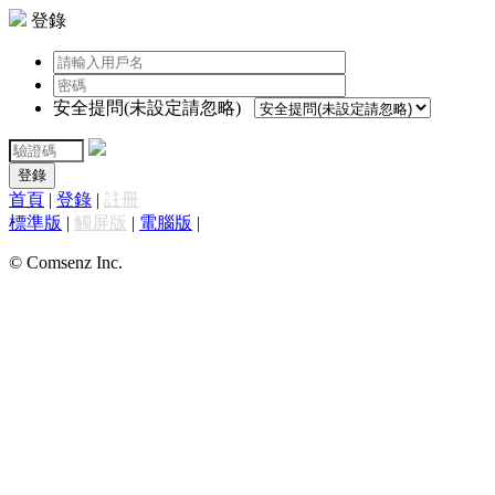
登錄
安全提問(未設定請忽略)
登錄
首頁
|
登錄
|
註冊
標準版
|
觸屏版
|
電腦版
|
© Comsenz Inc.