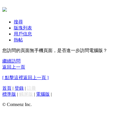
搜尋
版塊列表
用戶信息
熱帖
您訪問的頁面無手機頁面，是否進一步訪問電腦版？
繼續訪問
返回上一頁
[ 點擊這裡返回上一頁 ]
首頁
|
登錄
|
註冊
標準版
|
觸屏版
|
電腦版
|
© Comsenz Inc.