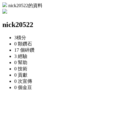
nick20522的資料
nick20522
3
積分
0 顆
鑽石
17 個
碎鑽
3
經驗
0
幫助
0
技術
0
貢獻
0 次
宣傳
0 個
金豆