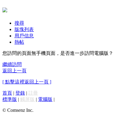
搜尋
版塊列表
用戶信息
熱帖
您訪問的頁面無手機頁面，是否進一步訪問電腦版？
繼續訪問
返回上一頁
[ 點擊這裡返回上一頁 ]
首頁
|
登錄
|
註冊
標準版
|
觸屏版
|
電腦版
|
© Comsenz Inc.