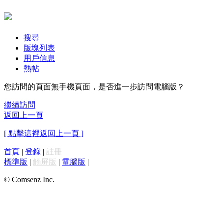
搜尋
版塊列表
用戶信息
熱帖
您訪問的頁面無手機頁面，是否進一步訪問電腦版？
繼續訪問
返回上一頁
[ 點擊這裡返回上一頁 ]
首頁
|
登錄
|
註冊
標準版
|
觸屏版
|
電腦版
|
© Comsenz Inc.