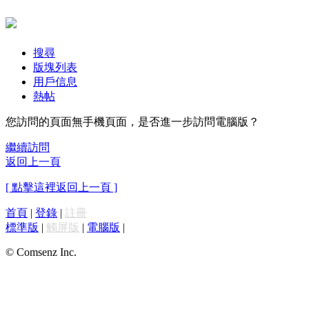
搜尋
版塊列表
用戶信息
熱帖
您訪問的頁面無手機頁面，是否進一步訪問電腦版？
繼續訪問
返回上一頁
[ 點擊這裡返回上一頁 ]
首頁
|
登錄
|
註冊
標準版
|
觸屏版
|
電腦版
|
© Comsenz Inc.