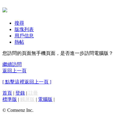
搜尋
版塊列表
用戶信息
熱帖
您訪問的頁面無手機頁面，是否進一步訪問電腦版？
繼續訪問
返回上一頁
[ 點擊這裡返回上一頁 ]
首頁
|
登錄
|
註冊
標準版
|
觸屏版
|
電腦版
|
© Comsenz Inc.