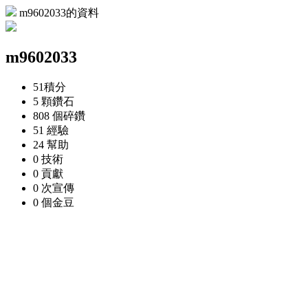
m9602033的資料
m9602033
51
積分
5 顆
鑽石
808 個
碎鑽
51
經驗
24
幫助
0
技術
0
貢獻
0 次
宣傳
0 個
金豆